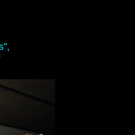
s",
r