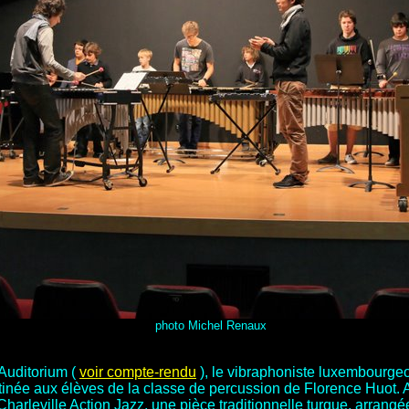
photo Michel Renaux
'Auditorium (
voir compte-rendu
), le vibraphoniste luxembourge
née aux élèves de la classe de percussion de Florence Huot. A la
Charleville Action Jazz, une pièce traditionnelle turque, arrangé