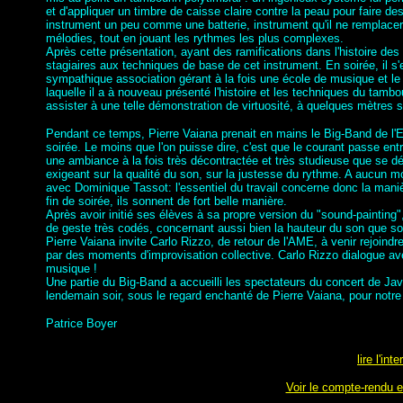
et d'appliquer un timbre de caisse claire contre la peau pour faire d
instrument un peu comme une batterie, instrument qu'il ne remplacer
mélodies, tout en jouant les rythmes les plus complexes.
Après cette présentation, ayant des ramifications dans l'histoire des 
stagiaires aux techniques de base de cet instrument. En soirée, il 
sympathique association gérant à la fois une école de musique et l
laquelle il a à nouveau présenté l'histoire et les techniques du tambo
assister à une telle démonstration de virtuosité, à quelques mètres
Pendant ce temps, Pierre Vaiana prenait en mains le Big-Band de l'E
soirée. Le moins que l'on puisse dire, c'est que le courant passe ent
une ambiance à la fois très décontractée et très studieuse que se déro
exigeant sur la qualité du son, sur la justesse du rythme. A aucun 
avec Dominique Tassot: l'essentiel du travail concerne donc la man
fin de soirée, ils sonnent de fort belle manière.
Après avoir initié ses élèves à sa propre version du "sound-painting"
de geste très codés, concernant aussi bien la hauteur du son que son
Pierre Vaiana invite Carlo Rizzo, de retour de l'AME, à venir rejoin
par des moments d'improvisation collective. Carlo Rizzo dialogue av
musique !
Une partie du Big-Band a accueilli les spectateurs du concert de Jav
lendemain soir, sous le regard enchanté de Pierre Vaiana, pour notre 
Patrice Boyer
lire l'in
Voir le compte-rendu e