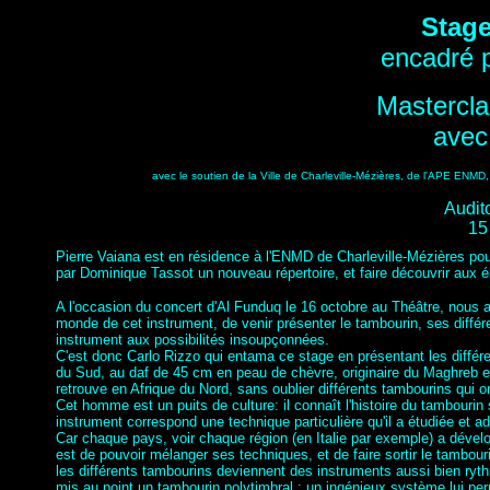
Stage
encadré p
Mastercla
avec
avec le soutien de la Ville de Charleville-Mézières, de l'APE E
Audit
15
Pierre Vaiana est en résidence à l'ENMD de Charleville-Mézières po
par Dominique Tassot un nouveau répertoire, et faire découvrir aux 
A l'occasion du concert d'Al Funduq le 16 octobre au Théâtre, nous
monde de cet instrument, de venir présenter le tambourin, ses différe
instrument aux possibilités insoupçonnées.
C'est donc Carlo Rizzo qui entama ce stage en présentant les différent
du Sud, au daf de 45 cm en peau de chèvre, originaire du Maghreb e
retrouve en Afrique du Nord, sans oublier différents tambourins qui o
Cet homme est un puits de culture: il connaît l'histoire du tambourin
instrument correspond une technique particulière qu'il a étudiée et a
Car chaque pays, voir chaque région (en Italie par exemple) a dével
est de pouvoir mélanger ses techniques, et de faire sortir le tambouri
les différents tambourins deviennent des instruments aussi bien rythm
mis au point un tambourin polytimbral : un ingénieux système lui perm