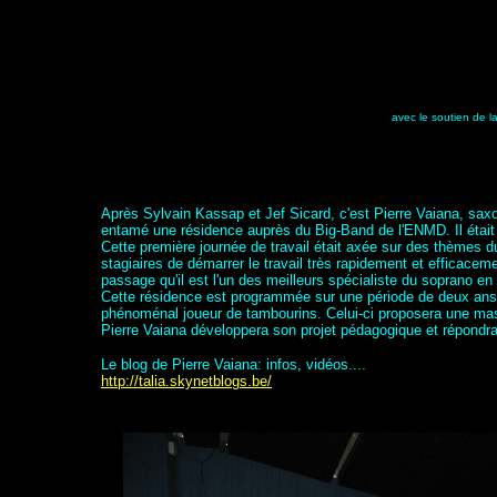
avec le soutien de 
Après Sylvain Kassap et Jef Sicard, c'est Pierre Vaiana, saxo
entamé une résidence auprès du Big-Band de l'ENMD. Il était dé
Cette première journée de travail était axée sur des thèmes d
stagiaires de démarrer le travail très rapidement et efficacem
passage qu'il est l'un des meilleurs spécialiste du soprano e
Cette résidence est programmée sur une période de deux ans, e
phénoménal joueur de tambourins. Celui-ci proposera une mast
Pierre Vaiana développera son projet pédagogique et répondr
Le blog de Pierre Vaiana: infos, vidéos....
http://talia.skynetblogs.be/