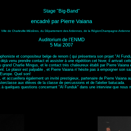
Stage "Big-Band"
encadré par Pierre Vaiana
la Ville de Charleville-Mézières, du Département des Ardennes, de la RégionChampagne-Ardenne
Auditorium de l'ENMD
5 Mai 2007
phoniste et compositeur belge de renom ( qui présentera son projet "Al Fundu
jà venu prendre contact et assister à une répétition cet hiver, il arrivait ce
u grand Charlie Mingus, et le contact très chaleureux établi par Pierre Vaian
ent. Le plaisir est palpable , et Pierre Vaiana n' hésite pas à empoigner son 
n Europe. Quel son!
t accueillera également un invité prestigieux, partenaire de Pierre Vaiana au
erclasse aux élèves de la classe de percussions et de l'atelier batucada.
a à quelques questions concernant "Al Funduk" dans une interview que nous 