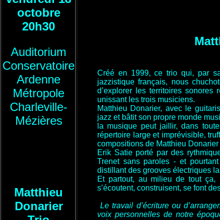
octobre
20h30
Matt
Auditorium
Conservatoire
Créé en 1999, ce trio qui, par s
Ardenne
jazzistique français, nous chuchot
Métropole
d’explorer les territoires sonores
unissant les trois musiciens.
Charleville-
Matthieu Donarier, avec le guitari
jazz et bâtit son propre monde mus
Mézières
la musique peut jaillir, dans tout
répertoire large et imprévisible, tr
compositions de Matthieu Donarier 
Erik Satie porté par des rythmiq
Trenet sans paroles - et pourtan
distillant des grooves électriques l
Et partout, au milieu de tout ça, 
s’écoutent, construisent, se font de
Matthieu
Donarier
Le travail d’écriture ou d’arrang
voix personnelles de notre époque
Trio