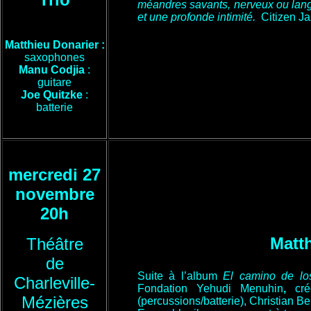
méandres savants, nerveux ou langu
et une profonde intimité.
Citizen Ja
Matthieu Donarier :
saxophones
Manu Codjia
:
guitare
Joe Quitzke
:
batterie
mercredi 27
novembre
20h
Matth
Théâtre
de
Suite à l’album
El camino de lo
Charleville-
Fondation Yehudi Menuhin
,
cr
Mézières
(percussions/batterie), Christian B