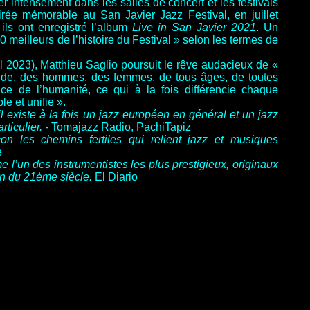
 intensément dans les salles de concert et les festivals
rée mémorable au San Javier Jazz Festival, en juillet
 ils ont enregistré l’album
Live in San Javier 2021
. Un
 meilleurs de l’histoire du Festival » selon les termes de
l 2023), Matthieu Saglio poursuit le rêve audacieux de «
e, des hommes, des femmes, de tous âges, de toutes
e de l’humanité, ce qui à la fois différencie chaque
e et unifie ».
 existe à la fois un jazz européen en général et un jazz
ticulier. -
Tomajazz Radio, PachiTapiz
on les chemins fertiles qui relient jazz et musiques
e
 l’un des instrumentistes les plus prestigieux, originaux
en du 21
ème
siècle.
El Diario