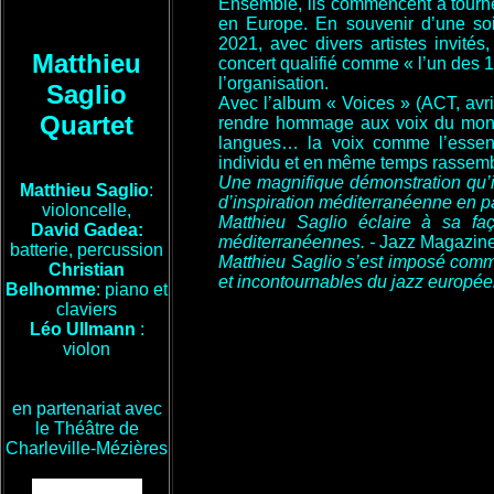
Ensemble, ils commencent à tourner
en Europe. En souvenir d’une soi
2021, avec divers artistes invités,
Matthieu
concert qualifié comme « l’un des 10
l’organisation.
Saglio
Avec l’album « Voices » (ACT, avri
Quartet
rendre hommage aux voix du mond
langues… la voix comme l’essenc
individu et en même temps rassembl
Une magnifique démonstration qu’il
Matthieu Saglio
:
d’inspiration méditerranéenne en par
violoncelle,
Matthieu Saglio éclaire à sa faç
David Gadea:
méditerranéennes. -
Jazz Magazin
batterie, percussion
Matthieu Saglio s’est imposé comme
Christian
et incontournables du jazz europé
Belhomme
: piano et
claviers
Léo Ullmann
:
violon
en partenariat avec
le Théâtre de
Charleville-Mézières