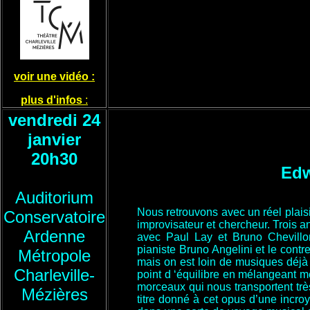
voir une vidéo :
plus d'infos
:
vendredi 24
janvier
20h30
Edw
Auditorium
Nous retrouvons avec un réel plais
Conservatoire
improvisateur et chercheur. Trois a
Ardenne
avec Paul Lay et Bruno Chevillon,
pianiste Bruno Angelini et le cont
Métropole
mais on est loin de musiques déjà 
Charleville-
point d ‘équilibre en mélangeant mé
morceaux qui nous transportent trè
Mézières
titre donné à cet opus d’une incroy