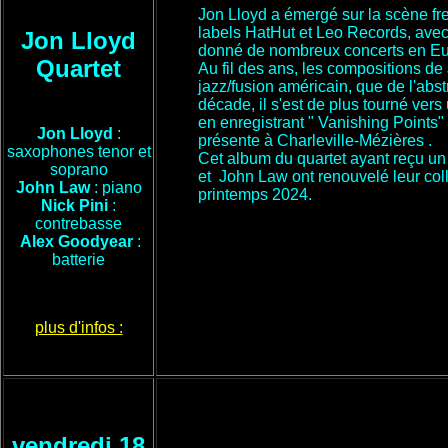
Jon Lloyd a émergé sur la scène fre
labels HatHut et Leo Records, avec
Jon Lloyd
donné de nombreux concerts en Eu
Quartet
Au fil des ans, les compositions de
jazz/fusion américain, que de l'abst
décade, il s'est de plus tourné ve
en enregistrant " Vanishing Points"
Jon Lloyd
:
présente à Charleville-Mézières .
saxophones tenor et
Cet album du quartet ayant reçu un 
soprano
et John Law ont renouvelé leur col
John Law
: piano
printemps 2024.
Nick Pini
:
contrebasse
Alex Goodyear
:
batterie
plus d'infos :
vendredi 18