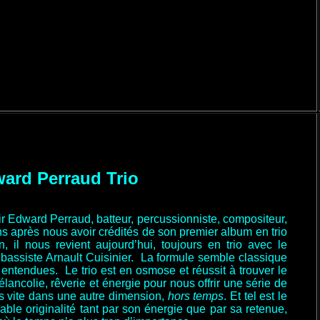
ard Perraud Trio
ir Edward Perraud, batteur, percussionniste, compositeur,
ns après nous avoir crédités de son premier album en trio
 il nous revient aujourd’hui, toujours en trio avec le
rebassiste Arnault Cuisinier. La formule semble classique
entendues. Le trio est en osmose et réussit à trouver le
lancolie, rêverie et énergie pour nous offrir une série de
s vite dans une autre dimension,
hors temps
. Et tel est le
able originalité tant par son énergie que par sa retenue,