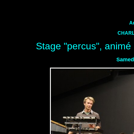
A
CHARL
Stage "percus", animé
Samed