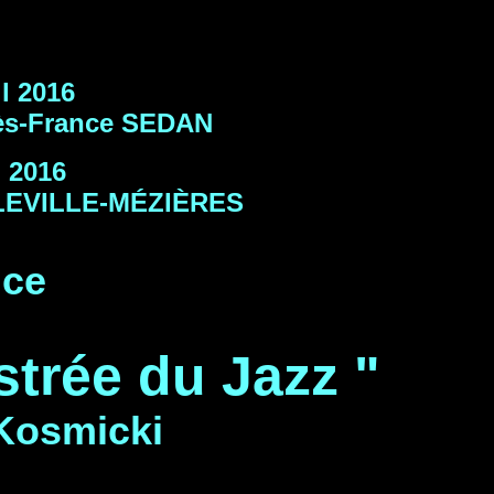
l 2016
dès-France SEDAN
l 2016
RLEVILLE-MÉZIÈRES
nce
ustrée du Jazz "
Kosmicki