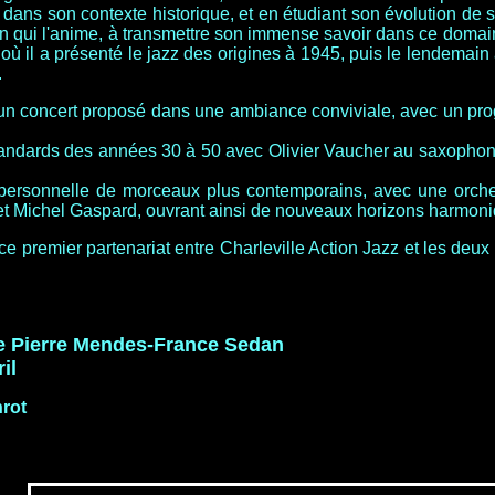
dans son contexte historique, et en étudiant son évolution de 
on qui l'anime, à transmettre son immense savoir dans ce domai
 il a présenté le jazz des origines à 1945, puis le lendemain
.
 par un concert proposé dans une ambiance conviviale, avec un 
tandards des années 30 à 50 avec Olivier Vaucher au saxopho
 personnelle de morceaux plus contemporains, avec une orches
 et Michel Gaspard, ouvrant ainsi de nouveaux horizons harmon
de ce premier partenariat entre Charleville Action Jazz et les de
e Pierre Mendes-France Sedan
il
rot