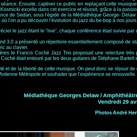
éance. Ensuite, captiver ce public en replaçant cette musique 
osmicki excelle dans cet exercice et réussit, grâce à la passi
nce de Sedan, sous l'égide de la Médiathèque George- Delaw où
où l'on a pu découvrir l'évolution du jazz du be-bop à nos jours
récier le jazz étant le "live", chaque conférence était suivie
nd 3.0 a présenté un répertoire essentiellement composé de s
ic au clavier.
ères le Francis Coché Jazz Trio proposait une relecture très
Coché était entouré par les deux guitares de Stéphane Bartelt
sité et de la liberté de cette musique. On peut donc se réjouir 
rdenne Métropole et souhaiter que l'expérience se renouvelle.
Médiathèque Georges Delaw / Amphithéâtr
Vendredi 29 avr
Photos André Hen