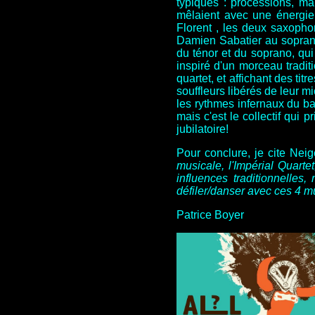
typiques : processions, m
mêlaient avec une énergie
Florent , les deux saxopho
Damien Sabatier au soprano
du ténor et du soprano, qui
inspiré d'un morceau tradi
quartet, et affichant des titr
souffleurs libérés de leur m
les rythmes infernaux du ba
mais c'est le collectif qui
jubilatoire!
Pour conclure, je cite Nei
musicale, l'Impérial Quart
influences traditionnelle
défiler/danser avec ces 4 
Patrice Boyer