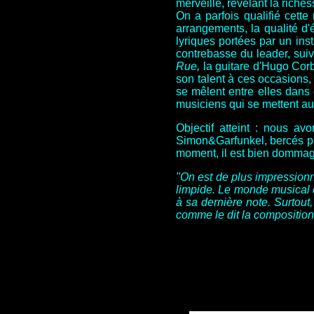
merveille, révélant la rich
On a parfois qualifié cett
arrangements, la qualité d'
lyriques portées par un ins
contrebasse du leader, sui
Rue,
la guitare d'Hugo Co
son talent à ces occasions,
se mêlent entre elles dans 
musiciens qui se mettent au
Objectif atteint : nous a
Simon&Garfunkel, bercés par
moment, il est bien dommage
"On est de plus impressionné
limpide. Le monde musical de
à sa dernière note. Surtout
comme le dit la composition 