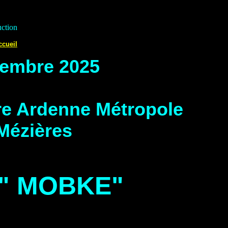
uction
ccueil
vembre 2025
re Ardenne Métropole
-Mézières
 " MOBKE"