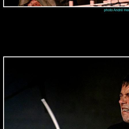
p
hoto André He