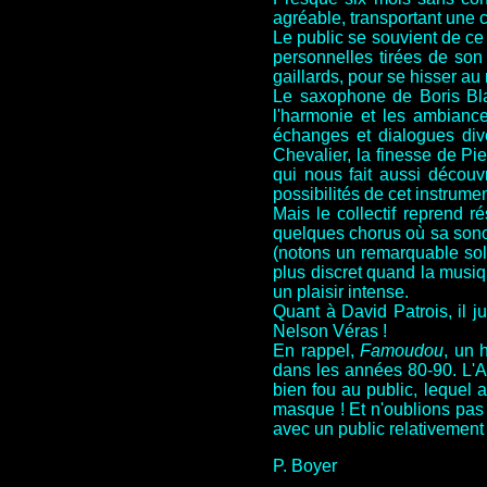
agréable, transportant une 
Le public se souvient de ce
personnelles tirées de so
gaillards, pour se hisser au
Le saxophone de Boris Blan
l'harmonie et les ambianc
échanges et dialogues dive
Chevalier, la finesse de Pie
qui nous fait aussi découv
possibilités de cet instru
Mais le collectif reprend r
quelques chorus où sa sonor
(notons un remarquable solo
plus discret quand la musiq
un plaisir intense.
Quant à David Patrois, il 
Nelson Véras !
En rappel,
Famoudou
,
un 
dans les années 80-90.
L'A
bien fou au public, lequel a
masque ! Et n'oublions pas l
avec un public relativement
P. Boyer