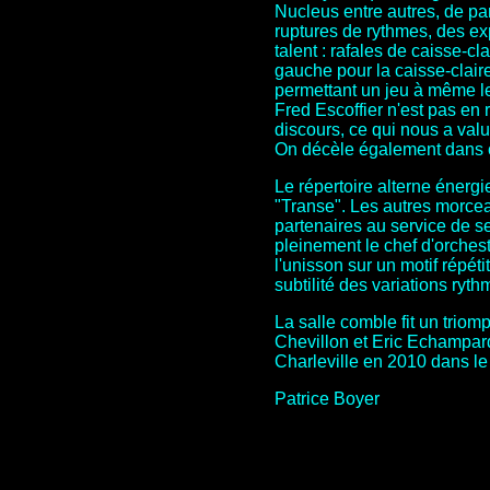
Nucleus entre autres, de par
ruptures de rythmes, des e
talent : rafales de caisse-c
gauche pour la caisse-claire
permettant un jeu à même le 
Fred Escoffier n'est pas en r
discours, ce qui nous a val
On décèle également dans ce
Le répertoire alterne énergi
"Transe". Les autres morcea
partenaires au service de se
pleinement le chef d'orchest
l'unisson sur un motif répéti
subtilité des variations ryth
La salle comble fit un triom
Chevillon et Eric Echampard
Charleville en 2010 dans le 
Patrice Boyer